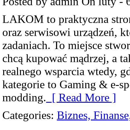
Posted by admin
On luty - 
LAKOM to praktyczna str
oraz serwisowi urządzeń, k
zadaniach. To miejsce stwo
chcą kupować mądrzej, a tak
realnego wsparcia wtedy, g
kategorie to Gaming & e-sp
modding.
[ Read More ]
Categories:
Biznes, Finans