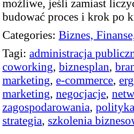
możliwe, jeśli zamiast liczy
budować proces i krok po 
Categories:
Biznes, Finans
Tagi:
administracja publicz
coworking
,
biznesplan
,
bra
marketing
,
e-commerce
,
er
marketing
,
negocjacje
,
netw
zagospodarowania
,
polityk
strategia
,
szkolenia biznes