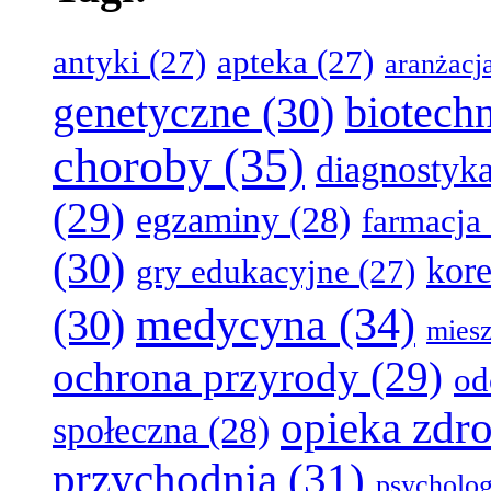
antyki
(27)
apteka
(27)
aranżacj
genetyczne
(30)
biotech
choroby
(35)
diagnostyk
(29)
egzaminy
(28)
farmacja
(30)
kore
gry edukacyjne
(27)
medycyna
(34)
(30)
miesz
ochrona przyrody
(29)
od
opieka zdr
społeczna
(28)
przychodnia
(31)
psycholog