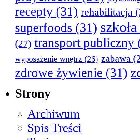
recepty
(31)
rehabilitacja
(
szkoła
superfoods
(31)
transport publiczny
(27)
zabawa
(2
wyposażenie wnętrz
(26)
z
zdrowe żywienie
(31)
Strony
Archiwum
Spis Treści